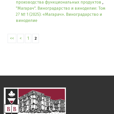
производства функциональных продуктов
,
"Магарач". Виноградарство и виноделие: Том
27 № 1 (2025): «Магарач». Виноградарство и
виноделие
<<
<
1
2