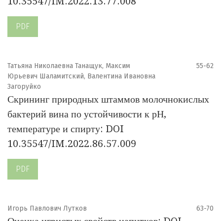
10.35547/IM.2022.13.77.008
PDF
Татьяна Николаевна Танащук, Максим
55-62
Юрьевич Шаламитский, Валентина Ивановна
Загоруйко
Скрининг природных штаммов молочнокислых
бактерий вина по устойчивости к рН,
температуре и спирту: DOI
10.35547/IM.2022.86.57.009
PDF
Игорь Павлович Лутков
63-70
Оценка игристых свойств напитков: DOI