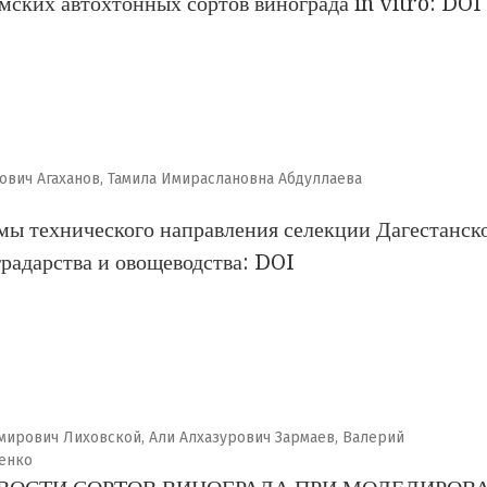
ских автохтонных сортов винограда in vitro: DOI
ович Агаханов, Тамила Имираслановна Абдуллаева
ы технического направления селекции Дагестанск
радарства и овощеводства: DOI
ирович Лиховской, Али Алхазурович Зармаев, Валерий
ченко