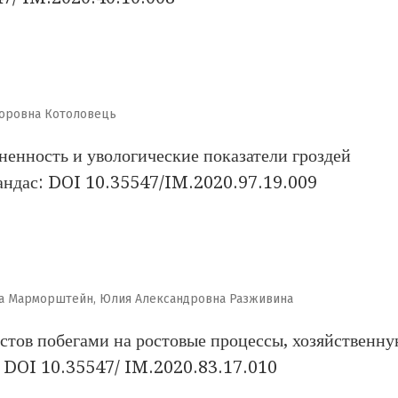
торовна Котоловець
енность и увологические показатели гроздей
пандас: DOI 10.35547/IM.2020.97.19.009
на Марморштейн, Юлия Александровна Разживина
стов побегами на ростовые процессы, хозяйственн
: DOI 10.35547/ IM.2020.83.17.010