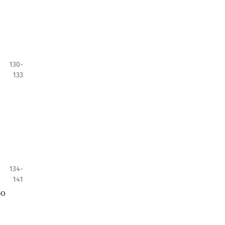
130-
133
134-
141
ую