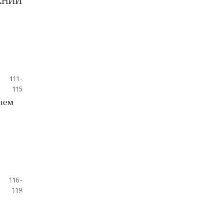
АНИИ
111-
115
нем
116-
119