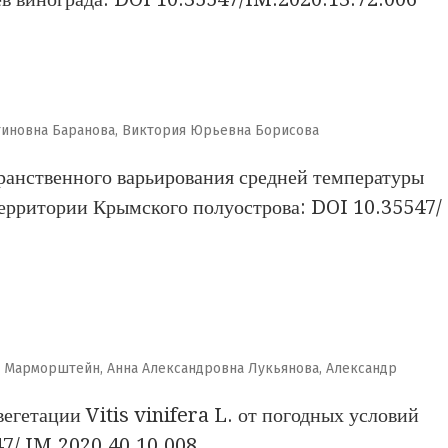
тиновна Баранова, Виктория Юрьевна Борисова
ранственного варьирования средней температуры
территории Крымского полуострова: DOI 10.35547/
 Марморштейн, Анна Александровна Лукьянова, Александр
егетации Vitis vinifera L. от погодных условий
47/ IM.2020.40.10.008