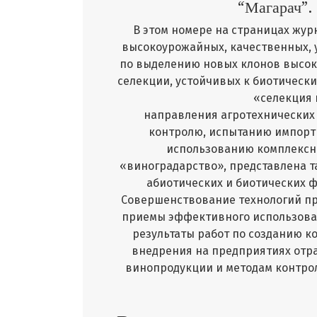
“Магарач”.
В этом номере на страницах жур
высокоурожайных, качественных, у
по выделению новых клонов высок
селекции, устойчивых к биотическ
«селекция 
направления агротехнических 
контролю, испытанию импортн
использованию комплексны
«виноградарство», представлена т
абиотических и биотических ф
Совершенствование технологий пр
приемы эффективного использован
результаты работ по созданию к
внедрения на предприятиях отра
винопродукции и методам контрол