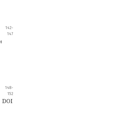
142-
147
и
148-
152
: DOI