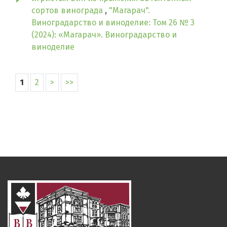
сортов винограда
,
"Магарач".
Виноградарство и виноделие: Том 26 № 3
(2024): «Магарач». Виноградарство и
виноделие
1
2
>
>>