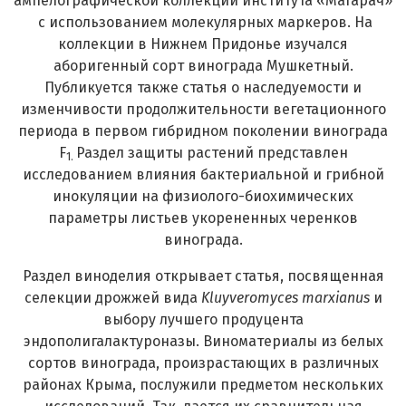
ампелографической коллекции института «Магарач»
с использованием молекулярных маркеров. На
коллекции в Нижнем Придонье изучался
аборигенный сорт винограда Мушкетный.
Публикуется также статья о наследуемости и
изменчивости продолжительности вегетационного
периода в первом гибридном поколении винограда
F
Раздел защиты растений представлен
1.
исследованием влияния бактериальной и грибной
инокуляции на физиолого-биохимических
параметры листьев укорененных черенков
винограда.
Раздел виноделия открывает статья, посвященная
селекции дрожжей вида
Kluyveromyces
marxianus
и
выбору лучшего продуцента
эндополигалактуроназы. Виноматериалы из белых
сортов винограда, произрастающих в различных
районах Крыма, послужили предметом нескольких