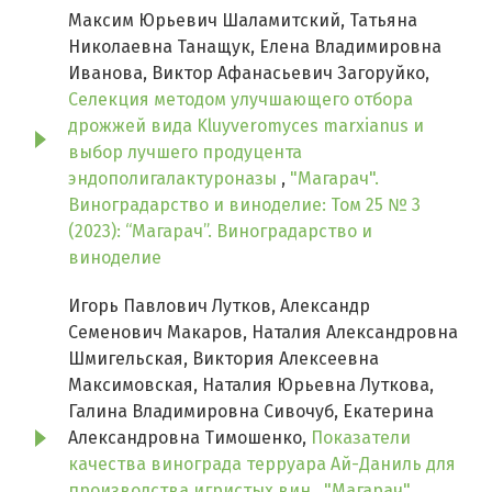
Максим Юрьевич Шаламитский, Татьяна
Николаевна Танащук, Елена Владимировна
Иванова, Виктор Афанасьевич Загоруйко,
Селекция методом улучшающего отбора
дрожжей вида Kluyveromyces marxianus и
выбор лучшего продуцента
эндополигалактуроназы
,
"Магарач".
Виноградарство и виноделие: Том 25 № 3
(2023): “Магарач”. Виноградарство и
виноделие
Игорь Павлович Лутков, Александр
Семенович Макаров, Наталия Александровна
Шмигельская, Виктория Алексеевна
Максимовская, Наталия Юрьевна Луткова,
Галина Владимировна Сивочуб, Екатерина
Александровна Тимошенко,
Показатели
качества винограда терруара Ай-Даниль для
производства игристых вин
,
"Магарач".