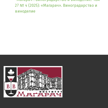
27 № 4 (2025): «Магарач». Виноградарство и
виноделие