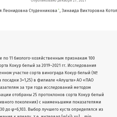
Опубликовано декабря 27, 2021
+
я Леонидовна Студенникова
Зинаида Викторовна Кото
е по 11 биолого-хозяйственным признакам 100
рта Кокур белый за 2019–2021 гг. Исследования
нном участке сорта винограда Кокур белый (№
а посадки 3×1,25) в филиале «Алушта» АО «ПАО
азателям за три года исследований методом
ации отобраны 25 протоклонов сорта Кокур белый
тивного поколения) с наименьшими показателями
30 до φ=6,103. Выбор лучшего куста определялся из
ния к идеалу, т.е. интервал [φ(xi); xu]→min.