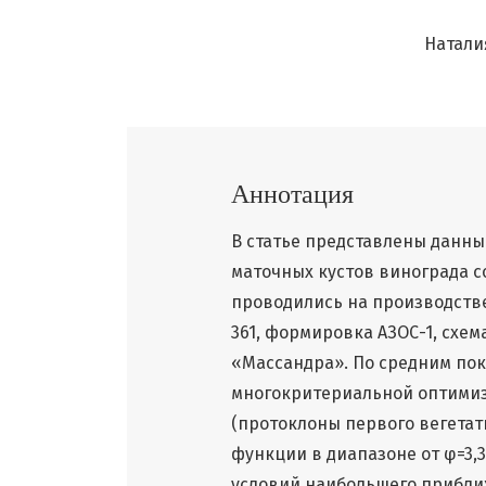
Натали
Аннотация
В статье представлены данны
маточных кустов винограда со
проводились на производстве
361, формировка АЗОС-1, схем
«Массандра». По средним пок
многокритериальной оптимиз
(протоклоны первого вегета
функции в диапазоне от φ=3,3
условий наибольшего приближе