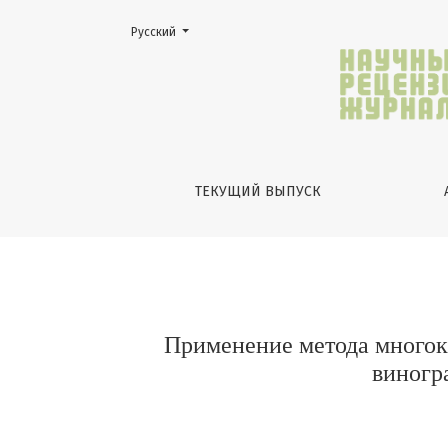
Изменить язык. Текущий язык:
Русский
Применение метода многокритериальной 
ТЕКУЩИЙ ВЫПУСК
Применение метода многок
виногр