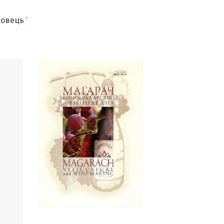
+
ловець