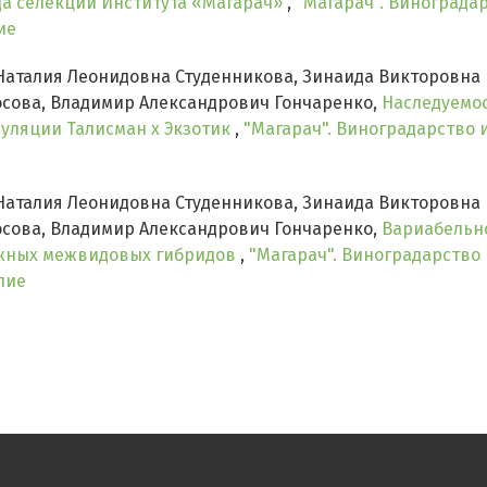
да селекции Института «Магарач»
,
"Магарач". Виноградар
ие
аталия Леонидовна Студенникова, Зинаида Викторовна 
сова, Владимир Александрович Гончаренко,
Наследуемо
пуляции Талисман х Экзотик
,
"Магарач". Виноградарство и 
аталия Леонидовна Студенникова, Зинаида Викторовна 
сова, Владимир Александрович Гончаренко,
Вариабельн
ожных межвидовых гибридов
,
"Магарач". Виноградарство и
лие