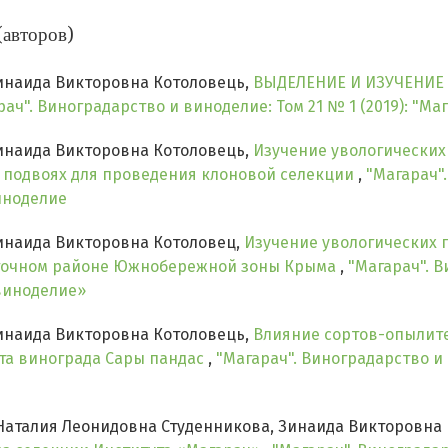
(авторов)
инаида Викторовна Котоловець,
ВЫДЕЛЕНИЕ И ИЗУЧЕНИЕ
рач". Виноградарство и виноделие: Том 21 № 1 (2019): "М
инаида Викторовна Котоловець,
Изучение увологических
 подвоях для проведения клоновой селекции
,
"Магарач"
виноделие
инаида Викторовна Котоловец,
Изучение увологических 
сточном районе Южнобережной зоны Крыма
,
"Магарач". В
 виноделие»
инаида Викторовна Котоловець,
Влияние сортов-опылите
рта винограда Сары пандас
,
"Магарач". Виноградарство и в
Наталия Леонидовна Студенникова, Зинаида Викторовна