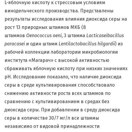
L-яблочную кислоту к стрессовым условиям
винодельческого производства. Представлены
результаты исследования влияния диоксида серы на
рост 13 природных штаммов МКБ (8
штаммов
Oenococcus oeni
, 3 штамма
Lacticaseibacillus
paracasei
и один штамм
Lentilactobacillus hilgardii
) из
рабочей коллекции лаборатории микробиологии
института «Магарач» с высокой активностью
сбраживать яблочную кислоту при низких значениях
рН. Исследование показало, что наличие диоксида
серы в среде культивирования способствовало
снижению активности роста всех штаммов по
сравнению с культивированием в средах без
диоксида серы. При добавлении в среду диоксида
серы в количестве 30/7 мг/л все штаммы
независимо от видовой принадлежности