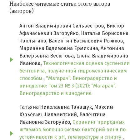
Наиболее читаемые статьи этого автора
(авторов)
Антон Владимирович Сильвестров, Виктор
Афанасьевич Загоруйко, Наталья Борисовна
Чаплыгина, Валентин Васильевич Рыжков,
Марианна Вадимовна Ермихина, Антонина
Валерьевна Весютова, Елена Владимировна
Иванова,
Технологическая оценка суспензии
бентонита, полученной гидромеханическим
способом
,
"Магарач". Виноградарство и
виноделие: Том 23 № 3 (2021): “Магарач”.
Виноградарство и виноделие
Татьяна Николаевна Танащук, Максим
Юрьевич Шаламитский, Валентина
Ивановна Загоруйко,
Скрининг природных
штаммов молочнокислых бактерий вина по
устойчивости к рН, температуре и спирту
,