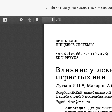
Вернуться к Подробностям о ст
←
Влияние углекислотной мацера