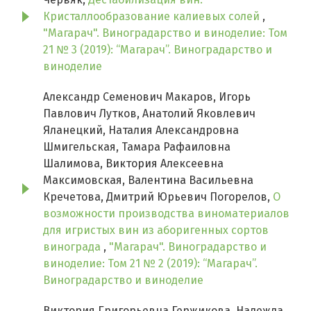
Кристаллообразование калиевых солей
,
"Магарач". Виноградарство и виноделие: Том
21 № 3 (2019): “Магарач”. Виноградарство и
виноделие
Александр Семенович Макаров, Игорь
Павлович Лутков, Анатолий Яковлевич
Яланецкий, Наталия Александровна
Шмигельская, Тамара Рафаиловна
Шалимова, Виктория Алексеевна
Максимовская, Валентина Васильевна
Кречетова, Дмитрий Юрьевич Погорелов,
О
возможности производства виноматериалов
для игристых вин из аборигенных сортов
винограда
,
"Магарач". Виноградарство и
виноделие: Том 21 № 2 (2019): “Магарач”.
Виноградарство и виноделие
Виктория Григорьевна Гержикова, Надежда