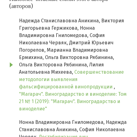
(авторов)
Надежда Станиславовна Аникина, Виктория
Григорьевна Гержикова, Нонна
Владимировна Гниломедова, София
Николаевна Червяк, Дмитрий Юрьевич
Погорелов, Марианна Владимировна
Ермихина, Ольга Викторовна Рябинина,
Ольга Викторовна Рябинина, Лилия
Анатольевна Михеева,
Совершенствование
методологии выявления
фальсифицированной винопродукции
,
"Магарач". Виноградарство и виноделие: Том
21 № 1 (2019): "Магарач". Виноградарство и
виноделие"
Нонна Владимировна Гниломедова, Надежда
Станиславовна Аникина, София Николаевна
Червяк,
Дестабилизация вин.