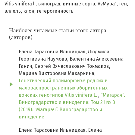
Vitis vinifera l.
виноград
винные сорта
VvMyba1
ген
аллель
клон
гетерогенность
Наиболее читаемые статьи этого автора
(авторов)
Елена Тарасовна Ильницкая, Людмила
Георгиевна Наумова, Валентина Алексеевна
Ганич, Сергей Вячеславович Токмаков,
Марина Викторовна Макаркина,
Генетический полиморфизм редких и
малораспространенных аборигенных
донских генотипов Vitis vinifera L.
,
"Магарач".
Виноградарство и виноделие: Том 21 № 3
(2019): “Магарач”. Виноградарство и
виноделие
Елена Тарасовна Ильницкая, Елена