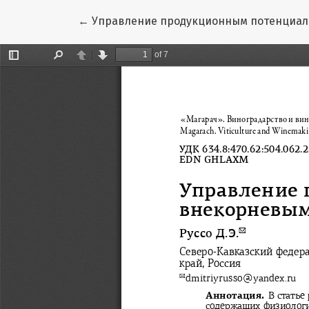
Вернуться к Подробностям о статье
←
Управление продукционным потенциал