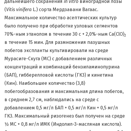
дальнейшего сохранения
in vitro
виноградной лозы
(
Vitis vinifera
L.) сорта Мердзавани Вагаас.
Максимальное количество асептических культур
было получено при обработке узловых сегментов
70%-ным этанолом в течение 30 с + 2,0%-ным Ca(ClO)
2
в течение 15 мин. Для размножения пазушных
побегов экспланты культивировали на среде
Мурасиге-Скуга (MС) с добавлением различных
концентраций и комбинаций бензиламинопурина
(БАП), гибберелловой кислоты (ГК3) и кинетина
(Кин). Наибольшее количество (3,8)
побегообразования и максимальная длина побегов,
в среднем 2,7 см, наблюдались на среде с
добавлением 0,5 мг/л БАП + 0,5 мг/л Кин + 0,5 мг/л
ГК3. Максимальный ризогенез был получен на среде
½ МС + 0,8 мг/л ИМК (Индолил-3-масляная кислота).