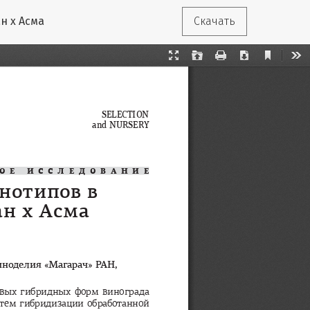
н х Асма
Скачать