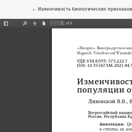
Вернуться к Подробностям о статье
←
Изменчивость биологических признаков