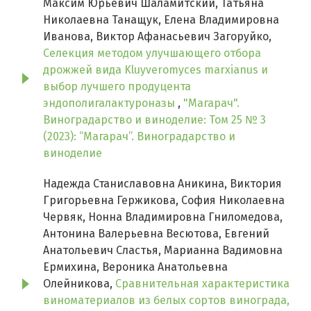
Максим Юрьевич Шаламитский, Татьяна
Николаевна Танащук, Елена Владимировна
Иванова, Виктор Афанасьевич Загоруйко,
Селекция методом улучшающего отбора
дрожжей вида Kluyveromyces marxianus и
выбор лучшего продуцента
эндополигалактуроназы
,
"Магарач".
Виноградарство и виноделие: Том 25 № 3
(2023): “Магарач”. Виноградарство и
виноделие
Надежда Станиславовна Аникина, Виктория
Григорьевна Гержикова, София Николаевна
Червяк, Нонна Владимировна Гниломедова,
Антонина Валерьевна Весютова, Евгений
Анатольевич Сластья, Марианна Вадимовна
Ермихина, Вероника Анатольевна
Олейникова,
Сравнительная характеристика
виноматериалов из белых сортов винограда,