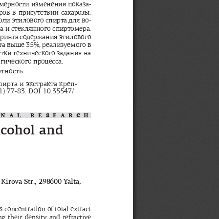
мерности
изменения
показа
-
ров
в
присутствии
сахарозы
. 
оли
этилового
спирта
для
во
-
а
и
стеклянного
спиртомера
. 
ринга
содержания
этилового
та
выше
 35%, 
реализуемого
в
отки
технического
задания
на
гического
процесса
.
отность
.
пирта
и
экстракта
креп
-
(1):77-83. DOI 10.35547/
INAL RESEARCH
lcohol and 
irova Str., 298600 Yalta, 
concentration of total extract 
g  their  density  and  refractive  