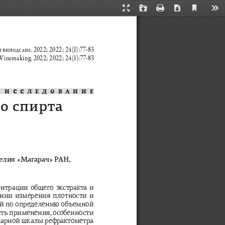
Current
Presentation
Open
Print
Download
Too
View
Mode
виноделие. 2022; 2022; 24(1):77-83
 Winemaking. 2022; 2022; 24(1):77-83
ИССЛЕДОВАНИЕ
го
спирта
елия
 «
Магарач
» 
РАН
, 
ентрации
общего
экстракта
и
ании
измерения
плотности
и
й
по
определению
объемной
сть
применения
, 
особенности
харной
шкалы
рефрактометра