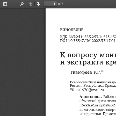
of 7
Toggle
Find
Previous
Next
Sidebar
ВИНОДЕЛИЕ
УДК
 663.241: 663.253.1: 543.45
DOI 10.35547/IM.2022.33.17.01
К
вопросу
мон
и
экстракта
кр
Тимофеев
Р
.
Г
.
✉
Всероссийский
национал
Россия
, 
Республика
Крым
✉
Russ1970@mail.ru
Аннотация
. 
Работа
объемной
доли
этил
показателя
преломле
доли
этилового
спирт
и
недостатки
. 
Предст