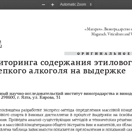
Zoom
Zoom
Out
In
«Магарач». Виноградарство и 
Magarach. Viticulture and
2 
2
ОРИГИНАЛЬНОЕ
иторинга
содержания
этилово
епкого
алкоголя
на
выдержке
ьный
научно
-
исследовательский
институт
виноградарства
и
винод
, 298600, 
г
. 
Ялта
, 
ул
. 
Кирова
, 31
посвящена
разработке
экспресс
-
метода
определения
массовой
конц
ового
спирта
в
винных
дистиллятах
в
процессе
выдержки
на
основ
ния
. 
Проведен
анализ
существующих
методов
и
технических
решени
а
и
массовой
концентрации
общего
экстракта
вин
и
напитков
, 
их
обла
авлена
таблица
зависимости
показателя
преломления
и
показаний
са