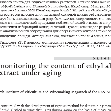
илового
спирта
для
водно
-
спиртовых
растворов
. 
Установлены
законо
рефрактометра
и
стеклянного
спиртомера
водно
-
спиртовых
раство
ы
для
расчета
массовой
концентрации
общего
экстракта
и
объемной
д
ых
растворов
на
основании
показаний
сахарной
шкалы
рефрактометр
огут
быть
использованы
для
разработки
метода
оперативного
монито
ракта
в
винодельческой
продукции
с
объемной
долей
этилового
спир
оснащения
лабораторий
винодельческой
отрасли
, 
а
также
для
разраб
го
аналитического
оборудования
для
оперативного
контроля
техноло
иноделие
; 
бренди
; 
методы
анализа
; 
показатель
преломления
; 
пл
Тимофеев
Р
.
Г
. 
К
вопросу
мониторинга
концентрации
этилового
с
держке
 // «
Магарач
». 
Виноградарство
и
виноделие
. 2022; 2022; 24
ORIG
monitoring the content of ethyl a
extract under aging
ch Institute of Viticulture and Winemaking Magarach of the RAS, 31 K
 concerned with the development of express method for determining mass 
 ethyl  alcohol  in  wine  distillates  during  aging  on  the  basis  of  measurin