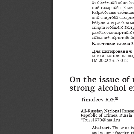
от
объемной
доли
эт
ний
сахарной
шкалы
Разработаны
таблиц
дно
-
спиртово
-
сахарн
Результаты
работы
м
спирта
и
общего
экст
рамках
стандартного
создание
портативно
Ключевые
слова
: 
в
Для
цитирования
: 
кого
алкоголя
на
вы
IM.2022.33.17.012
On the issue of 
strong alcohol 
Timofeev R.G.
✉
All-Russian National Resear
Republic of Crimea, Russia
✉
Russ1970@mail.ru
Abstract. 
The work is
and  volume  fraction  of 