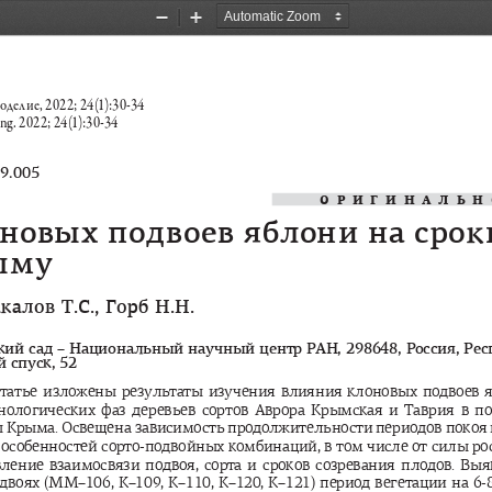
Zoom
Zoom
Out
In
делие, 2022; 24(1):30-34
ng. 2022; 24(1):30-34
9.005
ОРИГИНАЛЬН
оновых
подвоев
яблони
на
срок
ыму
калов
Т
.
С
., 
Горб
Н
.
Н
.
кий
сад
 – 
Национальный
научный
центр
РАН
, 298648, 
Россия
, 
Рес
й
спуск
, 52
статье
изложены
результаты
изучения
влияния
клоновых
подвоев
нологических
фаз
деревьев
сортов
Аврора
Крымская
и
Таврия
в
по
ы
Крыма
. 
Освещена
зависимость
продолжительности
периодов
покоя
особенностей
сорто
-
подвойных
комбинаций
, 
в
том
числе
от
силы
ро
вление
взаимосвязи
подвоя
, 
сорта
и
сроков
созревания
плодов
. 
Выя
двоях
 (
ММ
–106, 
К
–109, 
К
–110, 
К
–120, 
К
–121) 
период
вегетации
на
 6-