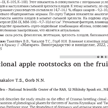
М
–IX, 
К
–105, 
К
–108). 
Этот
показатель
в
совокупности
с
погодными
усл
дов
и
наступления
съемной
зрелости
плодов
. 
К
этому
моменту
, 
по
со
ержание
сухих
веществ
составляло
 14,7–16,1 %, 
общих
сахаров
 – 9,2–10,
вовало
общепринятым
нормам
. 
По
сорту
Таврия
показатели
аналоги
тности
мякоти
плодов
в
момент
съемной
зрелости
. 
На
подвоях
сер
2
нтроле
 (
ЕМ
-IX, 
ММ
-106) – 9,7–10,6 
кг
/
см
. 
Уточнение
факторов
, 
влияющ
водстве
применять
сорто
-
подвойные
комбинации
яблони
, 
позволя
весенними
заморозками
, 
что
является
актуальным
. 
ва
: 
сила
роста
; 
фенология
; 
вегетация
; 
зрелость
плодов
; 
биохимич
ния
: 
Танкевич
В
.
В
., 
Чакалов
Т
.
С
., 
Горб
Н
.
Н
. 
Влияние
клоновых
под
// «
Магарач
». 
Виноградарство
и
виноделие
, 2022;
в
в
Крыму
05
OR
 clonal apple rootstocks on the fru
hakalov T.S., Gorb N.N.
fi
den – National Scienti
 c Center of the RAS, 52 Nikitsky Spusk str., Ni
ork describes the study results on the e
ff
ect of Crimean breeding clonal 
nsition of phenological phases for the trees of ‘Aurora Krymskaya’ and ‘Tavri
mean Piedmont zone. The dependence of dormancy and growing season perio