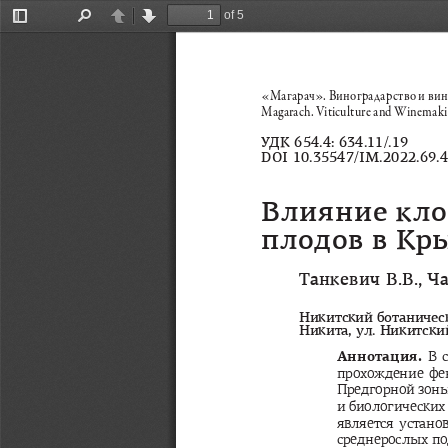
of 5
Toggle
Find
Previous
Next
Sidebar
«Магарач». Виноградарство и вино
Magarach. Viticulture and Winemaki
УДК
 654.4: 634.11/.19 
DOI 10.35547/IM.2022.69.4
Влияние
кл
плодов
в
Кр
Танкевич
В
.
В
., 
Ча
Никитский
ботаничес
Никита
, 
ул
. 
Никитски
Аннотация
. 
В
прохождение
фе
Предгорной
зон
и
биологических
является
устано
среднерослых
по