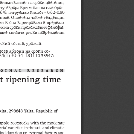
овиями
влияет
на
сроки
цветения
, 
рту
Аврора
Крымская
на
слаборос
-
6 %, 
титруемых
кислот
 – 0,62–0,80 
чные
. 
Отмечена
также
тенденция
ии
К
она
варьировала
в
пределах
их
на
сроки
прохождения
фенофаз
, 
ющие
снизить
риски
повреждения
еский
состав
; 
урожай
.
воев
яблони
на
сроки
со
-
 24(1):30-34. DOI 
10.35547/
IGINAL RESEARCH
it ripening time 
kita, 298648 Yalta, Republic of 
apple rootstocks with the moderate 
a’ varieties in the soil and cl
imatic 
d duration on external factors and 