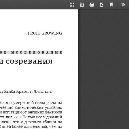
Current
Presentation
Open
Print
Download
Too
View
Mode
FRUIT GROWING
ОЕ
ИССЛЕДОВАНИЕ
и
созревания
публика
Крым
, 
г
. 
Ялта
, 
пгт
. 
яблони
умеренной
силы
роста
на
чвенно
-
климатических
условиях
и
вегетации
от
внешних
факторов
ста
подвоев
. 
Целью
исследований
влено
, 
что
у
деревьев
яблони
на
8 
дней
более
длительный
, 
чем
на