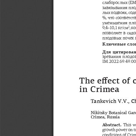
слаборослых
 (
Е
завязывания
пло
лых
подвоях
, 
сод
%, 
что
соответст
уменьшения
пло
2
9,4–10,1 
кг
/
см
; 
ко
позволяет
в
садо
плодовых
почек
Ключевые
сло
Для
цитирова
зревания
плодо
IM.2022.69.49.0
The e
ff
 ect of
in Crimea
Tankevich V.V., C
Nikitsky Botanical Gar
Crimea, Russia
Abstract. 
This w
growth power on tra
conditions of Cri