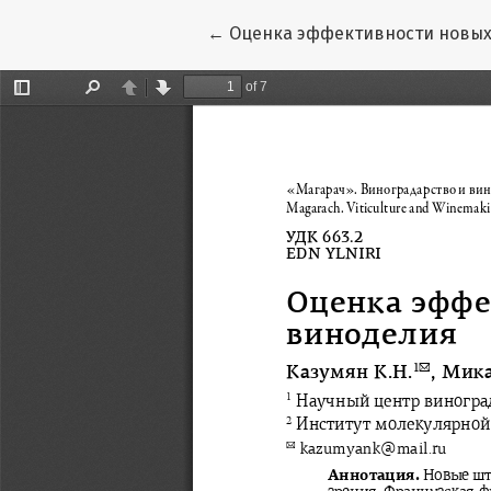
Вернуться к Подробностям о с
←
Оценка эффективности новых