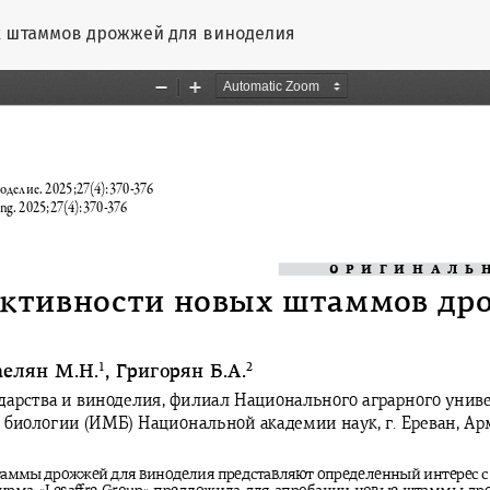
татье
 штаммов дрожжей для виноделия