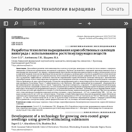
Вернуться к Подробностям о статье
←
Разработка технологии выращивания корнесобст
Скачать