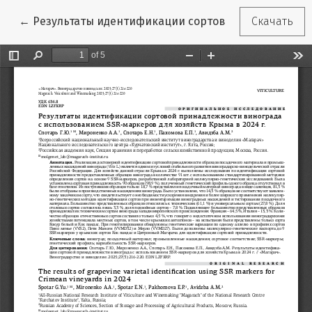
Вернуться к Подробностям о статье
←
Результаты идентификации сортовой принадлежнос
Скачать