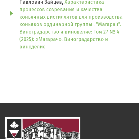
Павлович Зайцев,
Характеристика
процессов созревания и качества
коньячных дистиллятов для производства
коньяков ординарной группы
,
"Магарач".
Виноградарство и виноделие: Том 27 № 4
(2025): «Магарач». Виноградарство и
виноделие