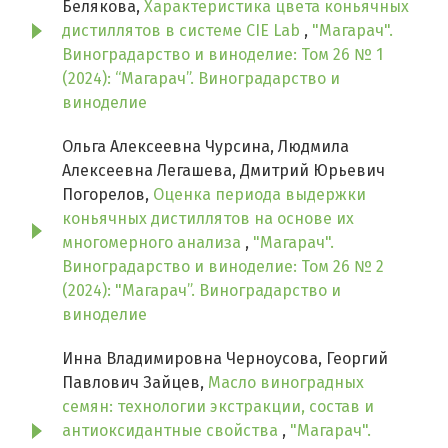
Белякова,
Характеристика цвета коньячных
дистиллятов в системе CIE Lab
,
"Магарач".
Виноградарство и виноделие: Том 26 № 1
(2024): “Магарач”. Виноградарство и
виноделие
Ольга Алексеевна Чурсина, Людмила
Алексеевна Легашева, Дмитрий Юрьевич
Погорелов,
Оценка периода выдержки
коньячных дистиллятов на основе их
многомерного анализа
,
"Магарач".
Виноградарство и виноделие: Том 26 № 2
(2024): "Магарач”. Виноградарство и
виноделие
Инна Владимировна Черноусова, Георгий
Павлович Зайцев,
Масло виноградных
семян: технологии экстракции, состав и
антиоксидантные свойства
,
"Магарач".