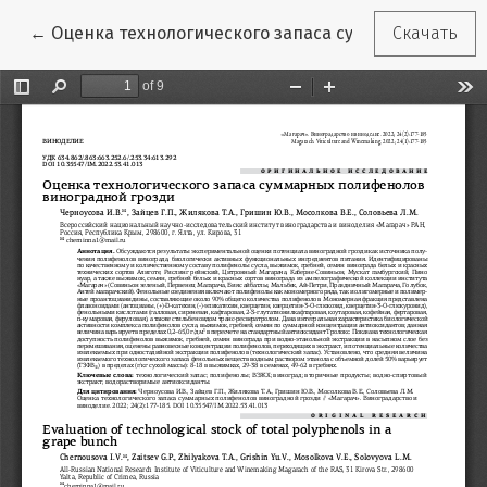
Вернуться к Подробностям о статье
←
Оценка технологического запаса суммарных поли
Скачать