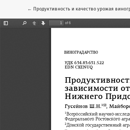
Вернуться к Подробностям о статье
←
Продуктивность и качество урожая виног