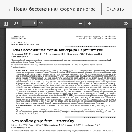
Вернуться к Подробностям о статье
←
Новая бессемянная форма винограда Партенитск
Скачать